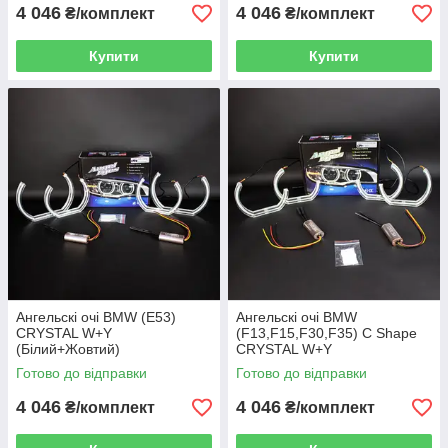
4 046
4 046
₴/комплект
₴/комплект
Купити
Купити
Ангельскі очі BMW (E53)
Ангельскі очі BMW
CRYSTAL W+Y
(F13,F15,F30,F35) C Shape
(Білий+Жовтий)
CRYSTAL W+Y
(Білий+Жовтий)
Готово до відправки
Готово до відправки
4 046
4 046
₴/комплект
₴/комплект