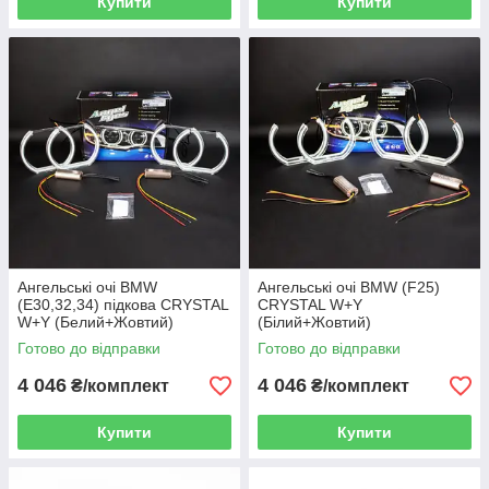
Купити
Купити
Ангельські очі BMW
Ангельські очі BMW (F25)
(E30,32,34) підкова CRYSTAL
CRYSTAL W+Y
W+Y (Белий+Жовтий)
(Білий+Жовтий)
Готово до відправки
Готово до відправки
4 046
4 046
₴/комплект
₴/комплект
Купити
Купити