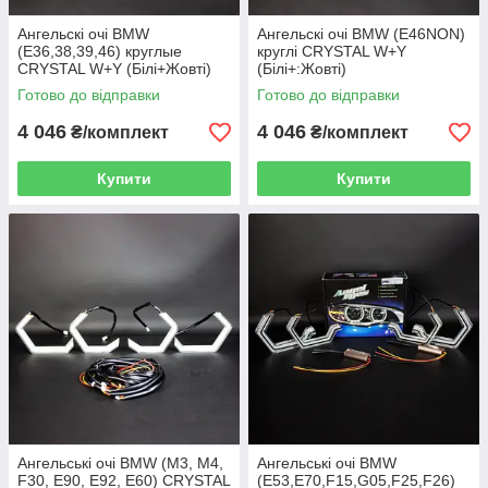
Ангельскі очі BMW
Ангельскі очі BMW (E46NON)
(E36,38,39,46) круглые
круглі CRYSTAL W+Y
CRYSTAL W+Y (Білі+Жовті)
(Білі+:Жовті)
Готово до відправки
Готово до відправки
4 046
4 046
₴/комплект
₴/комплект
Купити
Купити
Ангельські очі BMW (M3, M4,
Ангельські очі BMW
F30, E90, E92, E60) CRYSTAL
(E53,E70,F15,G05,F25,F26)