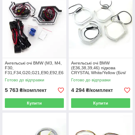
Ангельські очі BMW (M3, M4,
Ангельські очі BMW
F30,
(E36,38,39,46) підкова
F31,F34,G20,G21,E90,E92,E6
CRYSTAL White/Yellow (Білі/
0) CRYSTAL ICONIC2
Жовті)
Готово до відправки
Готово до відправки
(Білий+Жовтий)
5 763
4 294
₴/комплект
₴/комплект
Купити
Купити