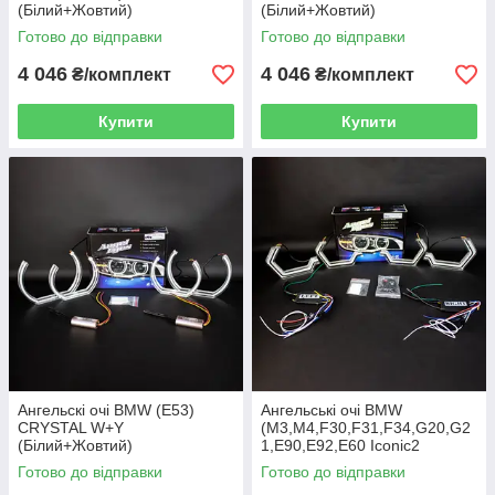
(Білий+Жовтий)
(Білий+Жовтий)
Готово до відправки
Готово до відправки
4 046
4 046
₴/комплект
₴/комплект
Купити
Купити
Ангельскі очі BMW (E53)
Ангельські очі BMW
CRYSTAL W+Y
(M3,M4,F30,F31,F34,G20,G2
(Білий+Жовтий)
1,E90,E92,E60 Iconic2
(Білий+Золотий ДХВ)
Готово до відправки
Готово до відправки