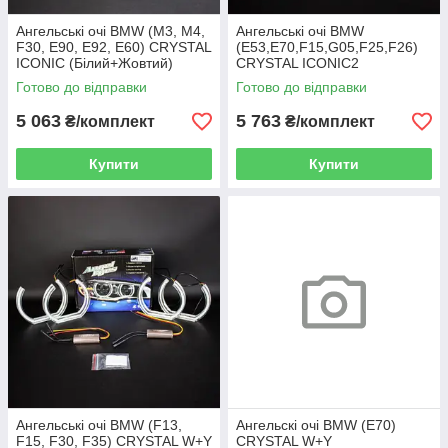
Ангельські очі BMW (M3, M4,
Ангельські очі BMW
F30, E90, E92, E60) CRYSTAL
(E53,E70,F15,G05,F25,F26)
ICONIC (Білий+Жовтий)
CRYSTAL ICONIC2
(Білий+Жовтий)
Готово до відправки
Готово до відправки
5 063
5 763
₴/комплект
₴/комплект
Купити
Купити
Ангельські очі BMW (F13,
Ангельскі очі BMW (E70)
F15, F30, F35) CRYSTAL W+Y
CRYSTAL W+Y