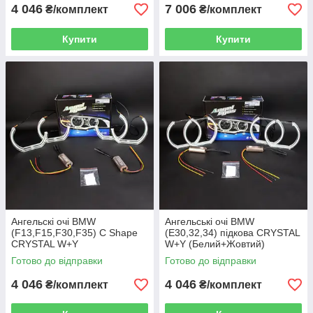
4 046
7 006
₴/комплект
₴/комплект
Купити
Купити
Ангельскі очі BMW
Ангельські очі BMW
(F13,F15,F30,F35) C Shape
(E30,32,34) підкова CRYSTAL
CRYSTAL W+Y
W+Y (Белий+Жовтий)
(Білий+Жовтий)
Готово до відправки
Готово до відправки
4 046
4 046
₴/комплект
₴/комплект