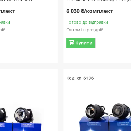
мплект
6 030 ₴/комплект
равки
Готово до відправки
ріб
Оптом і в роздріб
Купити
xn_6196