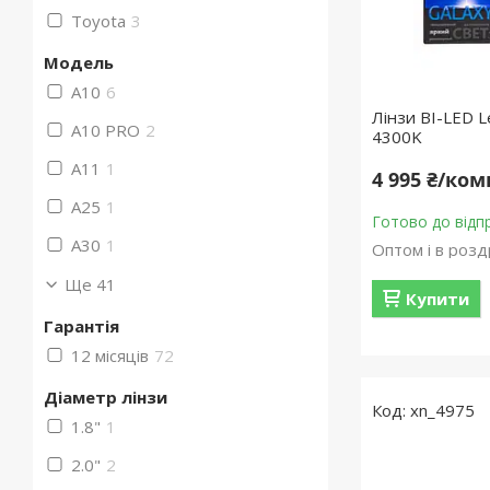
Toyota
3
Мoдель
A10
6
Лінзи BI-LED L
A10 PRO
2
4300K
A11
1
4 995 ₴/ко
A25
1
Готово до відп
A30
1
Оптом і в розд
Ще 41
Купити
Гарантія
12 місяців
72
Діаметр лінзи
xn_4975
1.8"
1
2.0"
2