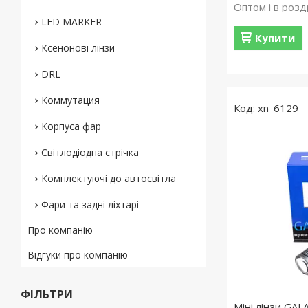
Оптом і в розд
LED MARKER
Купити
Ксенонові лінзи
DRL
Коммутация
xn_6129
Корпуса фар
Світлодіодна стрічка
Комплектуючі до автосвітла
Фари та задні ліхтарі
Про компанію
Відгуки про компанію
ФІЛЬТРИ
Міні лінзи GA