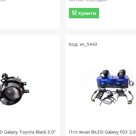
Купити
xn_5443
D Galaxy Toyota Black 3,0"
Птл лінзи BiLED Galaxy F03 2,