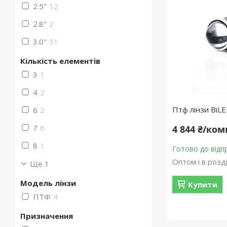
2.5"
12
2.8"
2
3.0"
51
Кількість елементів
3
1
4
2
Птф лінзи BiLE
6
2
7
6
4 844 ₴/ко
8
1
Готово до відп
Оптом і в розд
Ще 1
Модель лінзи
Купити
ПТФ
4
Призначення