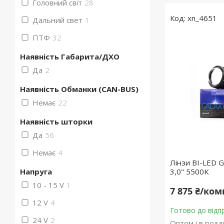
Головний світ
28
xn_4651
Дальний свет
1
ПТФ
32
Наявність Габарита/ДХО
Да
2
Наявність Обманки (CAN-BUS)
Немає
22
Наявність шторки
Да
56
Немає
4
Лінзи BI-LED G
Напруга
3,0" 5500K
10 - 15 V
1
7 875 ₴/ко
12 V
4
Готово до відп
24 V
2
Оптом і в розд