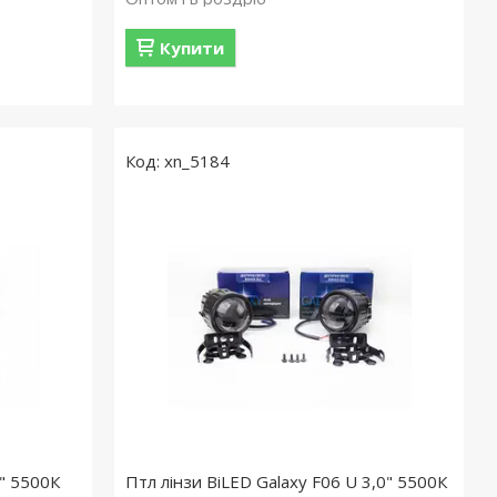
Купити
xn_5184
0" 5500К
Птл лінзи BiLED Galaxy F06 U 3,0" 5500К