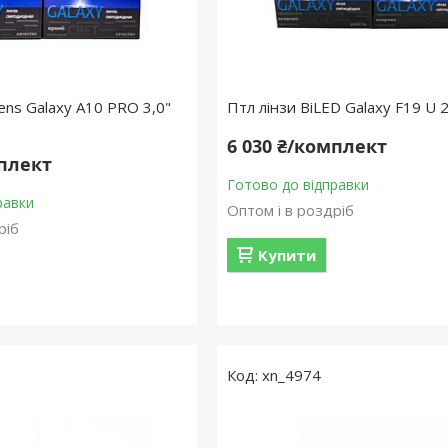
ens Galaxy A10 PRO 3,0"
Птл лінзи BiLED Galaxy F19 U 
6 030 ₴/комплект
мплект
Готово до відправки
равки
Оптом і в роздріб
ріб
Купити
xn_4974