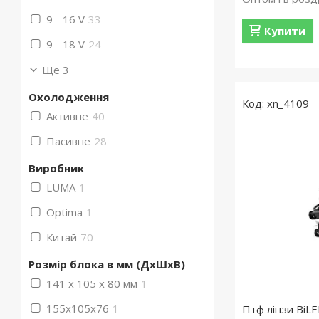
9 - 16 V
33
Купити
9 - 18 V
24
Ще 3
Охолодження
xn_4109
Активне
40
Пасивне
28
Виробник
LUMA
1
Optima
1
Китай
70
Розмір блока в мм (ДхШхВ)
141 х 105 х 80 мм
1
155x105x76
1
Птф лінзи BiLE