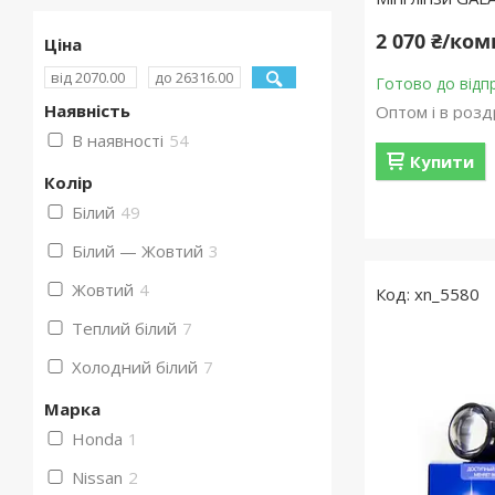
2 070 ₴/ко
Ціна
Готово до відп
Наявність
Оптом і в розд
В наявності
54
Купити
Колір
Білий
49
Білий — Жовтий
3
Жовтий
4
xn_5580
Теплий білий
7
Холодний білий
7
Марка
Honda
1
Nissan
2