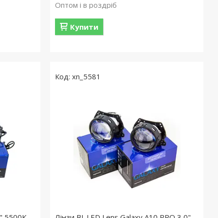
Оптом і в роздріб
Купити
xn_5581
0" 5500К
Лінзи BI-LED Lens Galaxy A10 PRO 3,0"