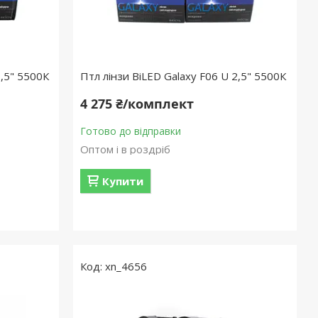
2,5" 5500К
Птл лінзи BiLED Galaxy F06 U 2,5" 5500К
4 275 ₴/комплект
Готово до відправки
Оптом і в роздріб
Купити
xn_4656