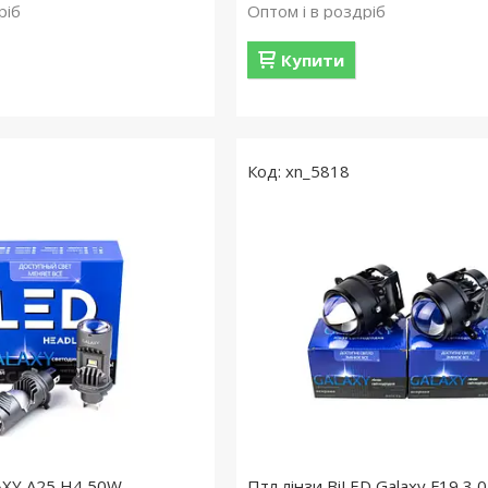
ріб
Оптом і в роздріб
Купити
xn_5818
LAXY A25 H4 50W
Птл лінзи BiLED Galaxy F19 3,