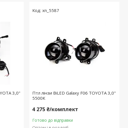
xn_5587
OYOTA 3,0"
Птл лінзи BiLED Galaxy F06 TOYOTA 3,0"
5500К
4 275 ₴/комплект
Готово до відправки
Оптом і в роздріб