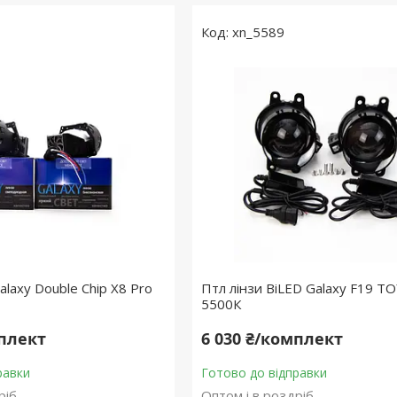
xn_5589
alaxy Double Chip X8 Pro
Птл лінзи BiLED Galaxy F19 T
5500К
мплект
6 030 ₴/комплект
равки
Готово до відправки
ріб
Оптом і в роздріб