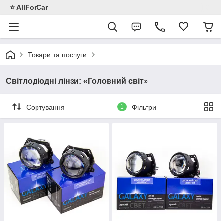
⭐️ AllForCar
Товари та послуги
Світлодіодні лінзи: «Головний світ»
Сортування
1
Фільтри