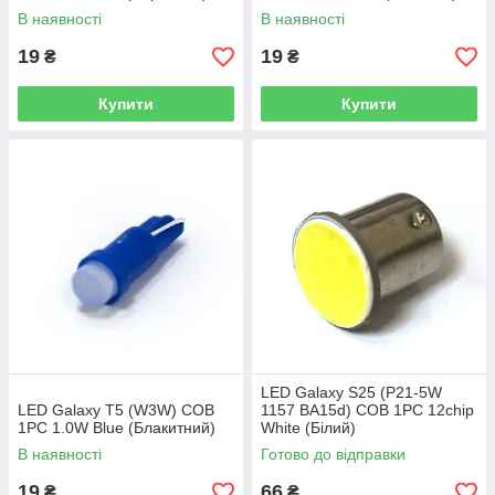
В наявності
В наявності
19
19
₴
₴
Купити
Купити
LED Galaxy S25 (P21-5W
LED Galaxy T5 (W3W) COB
1157 BA15d) COB 1PC 12chip
1PC 1.0W Blue (Блакитний)
White (Білий)
В наявності
Готово до відправки
19
66
₴
₴