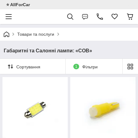
⭐️ AllForCar
Товари та послуги
Габаритні та Салонні лампи: «COB»
Сортування
1
Фільтри