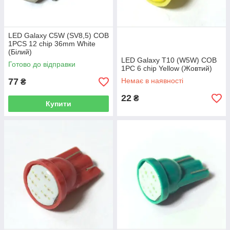
LED Galaxy C5W (SV8,5) COB
1PCS 12 chip 36mm White
(Білий)
LED Galaxy T10 (W5W) COB
Готово до відправки
1PC 6 chip Yellow (Жовтий)
77
Немає в наявності
₴
22
₴
Купити