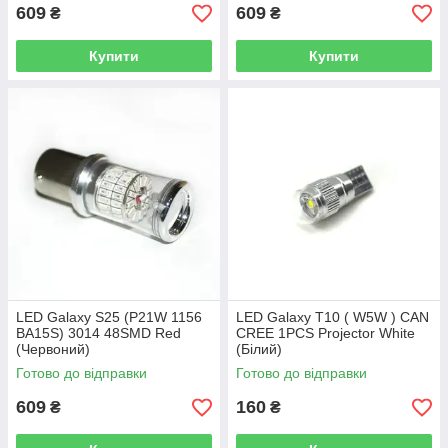
609
609
₴
₴
Купити
Купити
LED Galaxy S25 (P21W 1156
LED Galaxy T10 ( W5W ) CAN
BA15S) 3014 48SMD Red
CREE 1PCS Projector White
(Червоний)
(Білий)
Готово до відправки
Готово до відправки
609
160
₴
₴