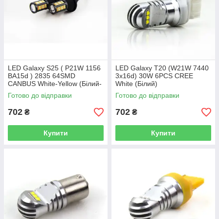
LED Galaxy S25 ( P21W 1156
LED Galaxy T20 (W21W 7440
BA15d ) 2835 64SMD
3x16d) 30W 6PCS CREE
CANBUS White-Yellow (Білий-
White (Білий)
Жовтий)
Готово до відправки
Готово до відправки
702
702
₴
₴
Купити
Купити