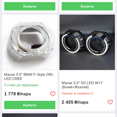
Купити
Купити
Маски 3.0" BMW F-Style DRL
LED CREE
Маски 3,0" 5D LED W+Y
Готово до відправки
(Білий+Жовтий)
1 778
Немає в наявності
₴/пара
2 455
₴/пара
Купити