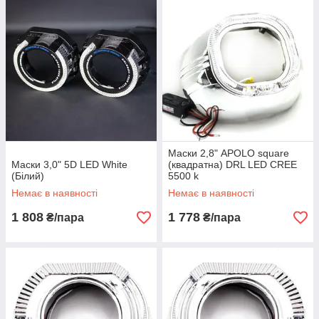
Маски 2,8" APOLO square
Маски 3,0" 5D LED White
(квадратна) DRL LED CREE
(Білий)
5500 k
Немає в наявності
Немає в наявності
1 808
1 778
₴/пара
₴/пара