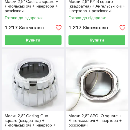
Маски 2,8" Cadillac square +
Маски 2,8" KY B square
Янгольські очі + інвертора +
(квадратна) + Ангельські очі +
розсіювачі
інвертора + розсіювачі
Готово до відправки
Готово до відправки
1 217
1 217
₴/комплект
₴/комплект
Купити
Купити
Маски 2,8" Gatling Gun
Маски 2,8" APOLO square +
square (квадратна) +
Янгольські очі + інвертора +
Янгольські очі + інвертор +
розсіювачі
розсіювачі