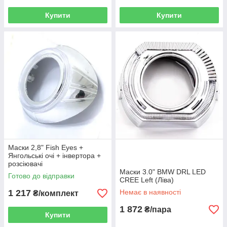
Купити
Купити
Маски 2,8" Fish Eyes +
Янгольські очі + інвертора +
розсіювачі
Маски 3.0" BMW DRL LED
Готово до відправки
CREE Left (Ліва)
1 217
Немає в наявності
₴/комплект
1 872
₴/пара
Купити