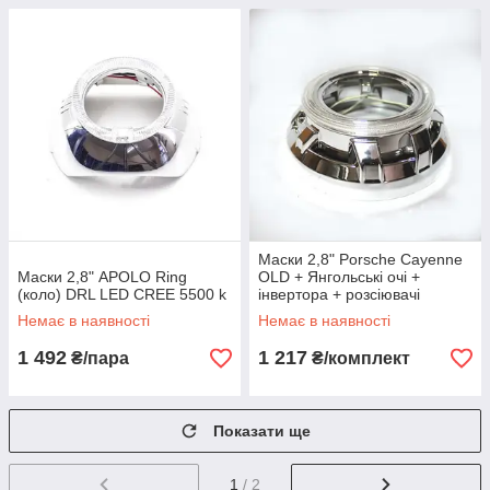
Маски 2,8" Porsche Cayenne
Маски 2,8" APOLO Ring
OLD + Янгольські очі +
(коло) DRL LED CREE 5500 k
інвертора + розсіювачі
Немає в наявності
Немає в наявності
1 492
1 217
₴/пара
₴/комплект
Показати ще
1
/ 2