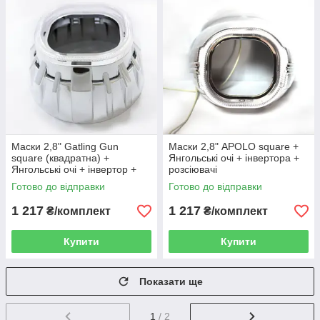
Маски 2,8" Gatling Gun
Маски 2,8" APOLO square +
square (квадратна) +
Янгольські очі + інвертора +
Янгольські очі + інвертор +
розсіювачі
розсіювачі
Готово до відправки
Готово до відправки
1 217
1 217
₴/комплект
₴/комплект
Купити
Купити
Показати ще
1
/ 2