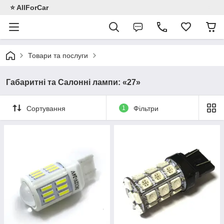
⭐️ AllForCar
Товари та послуги
Габаритні та Салонні лампи: «27»
Сортування
1
Фільтри