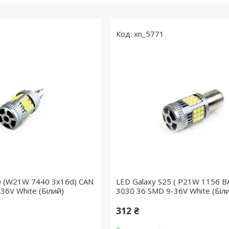
xn_5771
0 (W21W 7440 3x16d) CAN
LED Galaxy S25 ( P21W 1156 B
36V White (Білий)
3030 36 SMD 9-36V White (Біл
312 ₴