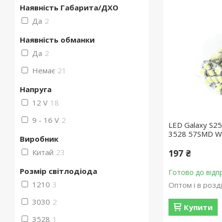
Наявність Габарита/ДХО
Да
2
Наявність обманки
Да
2
Немає
21
Напруга
12 V
18
9 - 16 V
2
LED Galaxy S2
3528 57SMD Wh
Виробник
Китай
23
197 ₴
Розмір світлодіода
Готово до відп
1210
3
Оптом і в розд
3030
2
Купити
3528
1