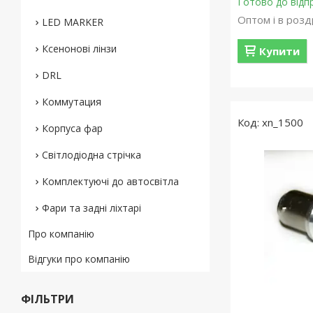
Готово до відп
Оптом і в розд
LED MARKER
Ксенонові лінзи
Купити
DRL
Коммутация
xn_1500
Корпуса фар
Світлодіодна стрічка
Комплектуючі до автосвітла
Фари та задні ліхтарі
Про компанію
Відгуки про компанію
ФІЛЬТРИ