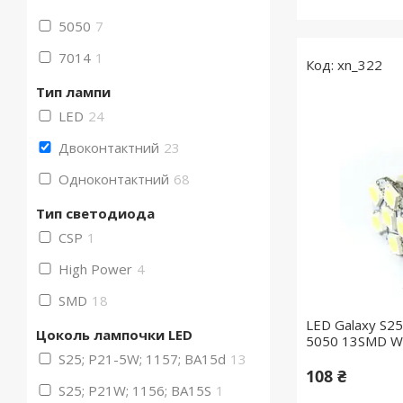
5050
7
7014
1
xn_322
Тип лампи
LED
24
Двоконтактний
23
Одноконтактний
68
Тип светодиода
CSP
1
High Power
4
SMD
18
LED Galaxy S2
Цоколь лампочки LED
5050 13SMD Wh
S25; P21-5W; 1157; BA15d
13
108 ₴
S25; P21W; 1156; BA15S
1