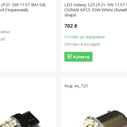
5 (P21-5W 1157 BA15d)
LED Galaxy S25 (P21-5W 1157
ed (Червоний)
OSRAM 6PCS 30W White (Білий) 
shape
702 ₴
равки
Готово до відправки
ріб
Оптом і в роздріб
Купити
xn_721