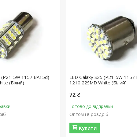
5 (P21-5W 1157 BA15d)
LED Galaxy S25 (P21-5W 1157
ite (Білий)
1210 22SMD White (Білий)
72 ₴
равки
Готово до відправки
ріб
Оптом і в роздріб
Купити