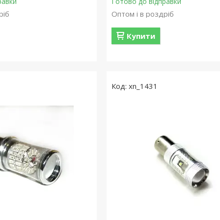
равки
Готово до відправки
ріб
Оптом і в роздріб
Купити
xn_1431