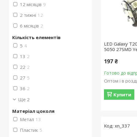
12 місяців
9
2 тижні
12
6 місяців
2
Кількість елементів
LED Galaxy T2
5
4
5050 27SMD Ye
13
2
197 ₴
22
2
Готово до відп
27
5
Оптом і в розд
36
2
Купити
Ще 2
Матеріал цоколя
Метал
13
xn_337
Пластик
5