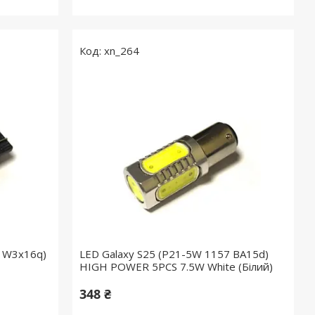
xn_264
3 W3х16q)
LED Galaxy S25 (P21-5W 1157 BA15d)
HIGH POWER 5PCS 7.5W White (Білий)
348 ₴