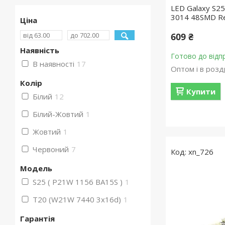
LED Galaxy S2
3014 48SMD R
Ціна
609 ₴
Наявність
Готово до відп
В наявності
17
Оптом і в розд
Колір
Купити
Білий
12
Білий-Жовтий
1
Жовтий
1
Червоний
7
xn_726
Мoдель
S25 ( P21W 1156 BA15S )
1
T20 (W21W 7440 3x16d)
1
Гарантія