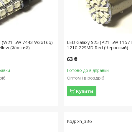
0 (W21-5W 7443 W3х16q)
LED Galaxy S25 (P21-5W 1157
llow (Жовтий)
1210 22SMD Red (Червоний)
63 ₴
равки
Готово до відправки
ріб
Оптом і в роздріб
Купити
xn_336