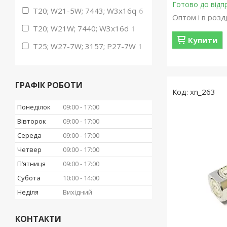
Готово до відп
T20; W21-5W; 7443; W3х16q
6
Оптом і в розд
T20; W21W; 7440; W3х16d
1
Купити
T25; W27-7W; 3157; P27-7W
1
ГРАФІК РОБОТИ
xn_263
Понеділок
09:00
17:00
Вівторок
09:00
17:00
Середа
09:00
17:00
Четвер
09:00
17:00
Пʼятниця
09:00
17:00
Субота
10:00
14:00
Неділя
Вихідний
КОНТАКТИ