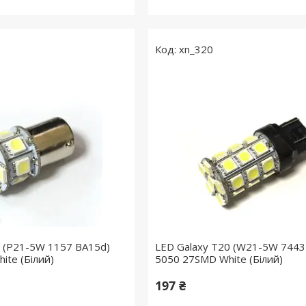
xn_320
5 (P21-5W 1157 BA15d)
LED Galaxy T20 (W21-5W 744
ite (Білий)
5050 27SMD White (Білий)
197 ₴