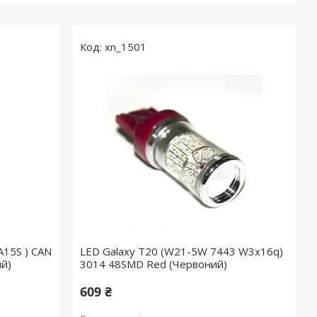
xn_1501
A15S ) CAN
LED Galaxy T20 (W21-5W 7443 W3x16q)
ий)
3014 48SMD Red (Червоний)
609 ₴