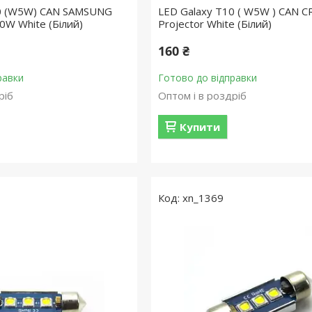
10 (W5W) CAN SAMSUNG
LED Galaxy T10 ( W5W ) CAN C
0W White (Білий)
Projector White (Білий)
160 ₴
равки
Готово до відправки
ріб
Оптом і в роздріб
Купити
xn_1369