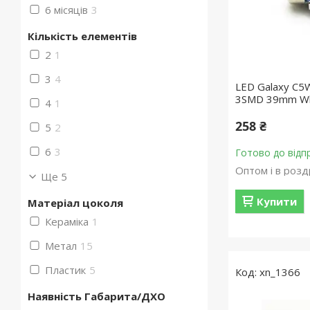
6 місяців
3
Кількість елементів
2
1
3
4
LED Galaxy C5
3SMD 39mm Whi
4
1
258 ₴
5
2
6
3
Готово до відп
Оптом і в розд
Ще 5
Купити
Матеріал цоколя
Кераміка
1
Метал
15
Пластик
5
xn_1366
Наявність Габарита/ДХО