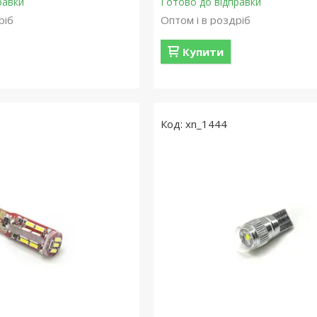
равки
Готово до відправки
ріб
Оптом і в роздріб
Купити
xn_1444