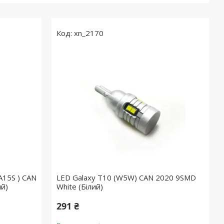
xn_2170
A15S ) CAN
LED Galaxy T10 (W5W) CAN 2020 9SMD
ий)
White (Білий)
291 ₴