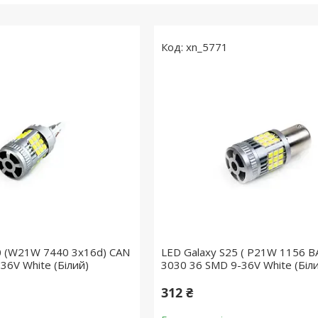
xn_5771
0 (W21W 7440 3x16d) CAN
LED Galaxy S25 ( P21W 1156 B
36V White (Білий)
3030 36 SMD 9-36V White (Біл
312 ₴