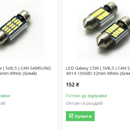
W ( SV8,5 ) CAN SAMSUNG
LED Galaxy C5W ( SV8,5 ) CAN
mm White (Білий)
4014 10SMD 32mm White (Біли
152 ₴
равки
Готово до відправки
ріб
Оптом і в роздріб
Купити