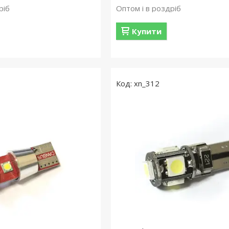
ріб
Оптом і в роздріб
Купити
xn_312