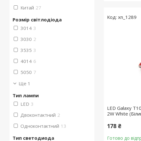
Китай
27
xn_1289
Розмір світлодіода
3014
3
3030
2
3535
3
4014
6
5050
7
Ще 1
Тип лампи
LED
3
LED Galaxy T1
2W White (Біли
Двоконтактний
2
178 ₴
Одноконтактний
13
Тип светодиода
Готово до відп