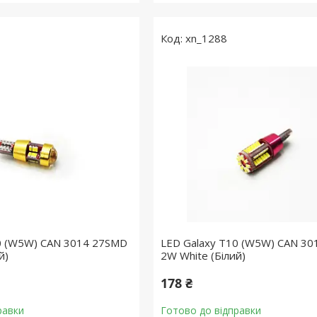
xn_1288
0 (W5W) CAN 3014 27SMD
LED Galaxy T10 (W5W) CAN 3
й)
2W White (Білий)
178 ₴
равки
Готово до відправки