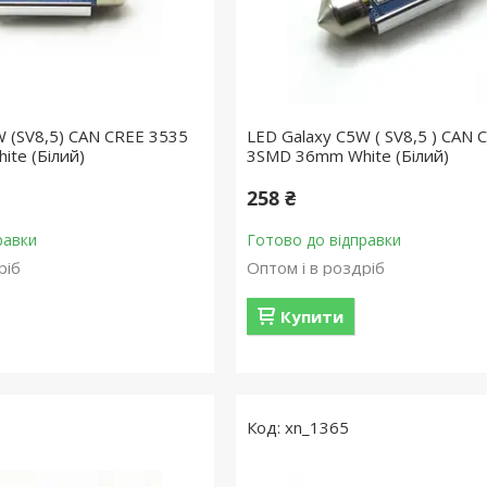
W (SV8,5) CAN CREE 3535
LED Galaxy C5W ( SV8,5 ) CAN 
te (Білий)
3SMD 36mm White (Білий)
258 ₴
равки
Готово до відправки
ріб
Оптом і в роздріб
Купити
xn_1365