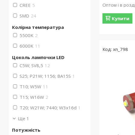
Оптом і в розд
CREE
5
SMD
24
Купити
Колірна температура
5500K
2
6000K
11
xn_798
Цоколь лампочки LED
C5W; SV8,5
12
S25; P21W; 1156; BA15S
1
T10; W5W
11
T15; W16W
2
T20; W21W; 7440; W3х16d
1
Ще 1
Потужність