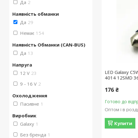
Да
2
Наявність обманки
Да
29
Немає
154
Наявність Обманки (CAN-BUS)
Да
13
Напруга
LED Galaxy C5
12 V
23
4014 12SMD 36
9 - 16 V
2
176 ₴
Охолодження
Готово до відп
Пасивне
1
Оптом і в розд
Виробник
Купити
Galaxy
1
Без бренда
1