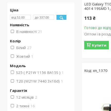
LED Galaxy T
4014 19SMD 1,
Ціна
113 ₴
Наявність
Готово до відп
В наявності
21
Оптом і в розд
Колір
Купити
Білий
27
Жовтий
1
Мoдель
xn_1370
S25 ( P21W 1156 BA15S )
1
T20 (W21W 7440 3x16d)
1
Гарантія
12 місяців
2
2 тижні
16