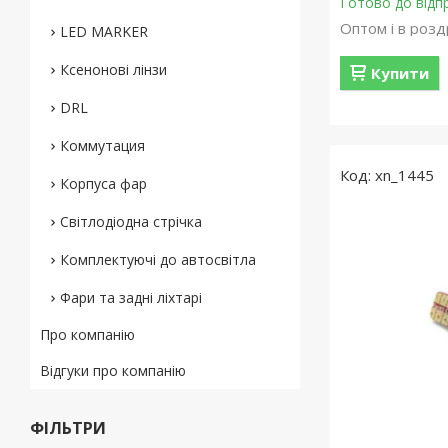
Готово до відп
Оптом і в розд
LED MARKER
Ксенонові лінзи
Купити
DRL
Коммутация
xn_1445
Корпуса фар
Світлодіодна стрічка
Комплектуючі до автосвітла
Фари та задні ліхтарі
Про компанію
Відгуки про компанію
ФІЛЬТРИ