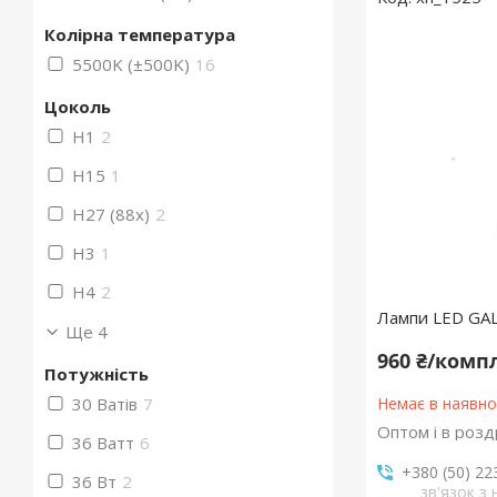
Колірна температура
5500K (±500K)
16
Цоколь
H1
2
H15
1
H27 (88x)
2
H3
1
H4
2
Лампи LED GA
Ще 4
960 ₴/комп
Потужність
30 Ватів
7
Немає в наявно
Оптом і в розд
36 Ватт
6
+380 (50) 22
36 Вт
2
зв'язок з