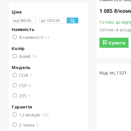
1 085 ₴/ко
Ціна
Готово до відп
Наявність
Оптом і в розд
В наявності
11
Купити
Колір
Білий
16
Мoдель
xn_1521
COB
7
CSP
8
ZES
1
Гарантія
12 місяців
103
2 тижні
5