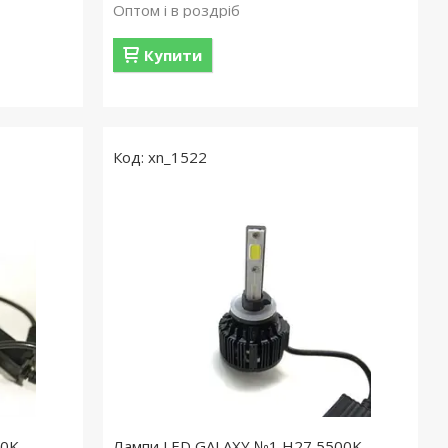
Оптом і в роздріб
Купити
xn_1522
00K
Лампи LED GALAXY №1 H27 5500K