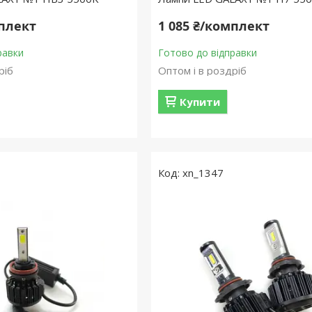
мплект
1 085 ₴/комплект
равки
Готово до відправки
ріб
Оптом і в роздріб
Купити
xn_1347