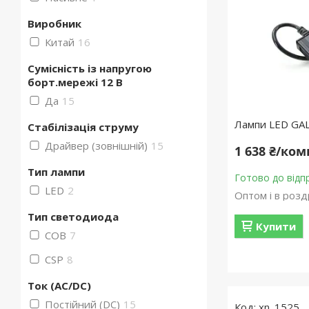
Виробник
Китай
16
Сумісність із напругою
борт.мережі 12 В
Да
15
Лампи LED GA
Стабілізація струму
Драйвер (зовнішній)
15
1 638 ₴/ко
Тип лампи
Готово до відп
LED
2
Оптом і в розд
Тип светодиода
Купити
COB
7
CSP
8
Ток (AC/DC)
Постійний (DC)
15
xn_1525