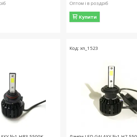
ріб
Оптом і в роздріб
Купити
xn_1523
LAXY №1 HB3 5500K
Лампи LED GALAXY №1 H7 55