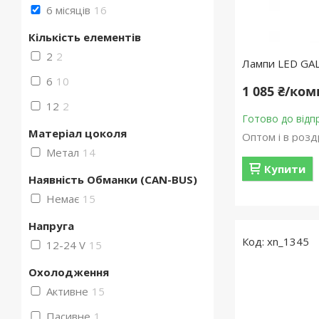
6 місяців
16
Кількість елементів
2
2
Лампи LED GA
6
10
1 085 ₴/ко
12
2
Готово до відп
Матеріал цоколя
Оптом і в розд
Метал
14
Купити
Наявність Обманки (CAN-BUS)
Немає
15
Напруга
xn_1345
12-24 V
15
Охолодження
Активне
15
Пасивне
1