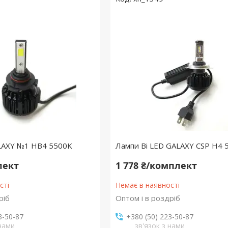
LAXY №1 HB4 5500K
Лампи Bі LED GALAXY CSP H4 
лект
1 778 ₴/комплект
сті
Немає в наявності
ріб
Оптом і в роздріб
3-50-87
+380 (50) 223-50-87
 нами
зв'язок з нами