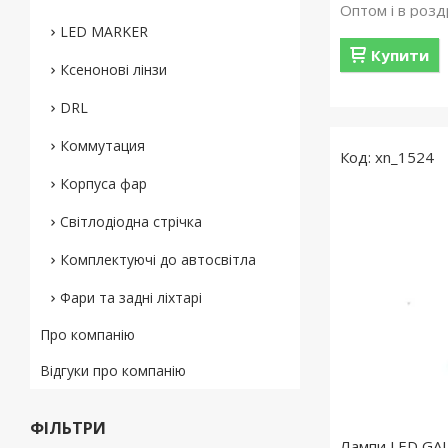
Оптом і в розд
LED MARKER
Купити
Ксенонові лінзи
DRL
Коммутация
xn_1524
Корпуса фар
Світлодіодна стрічка
Комплектуючі до автосвітла
Фари та задні ліхтарі
Про компанію
Відгуки про компанію
ФІЛЬТРИ
Лампи LED GA