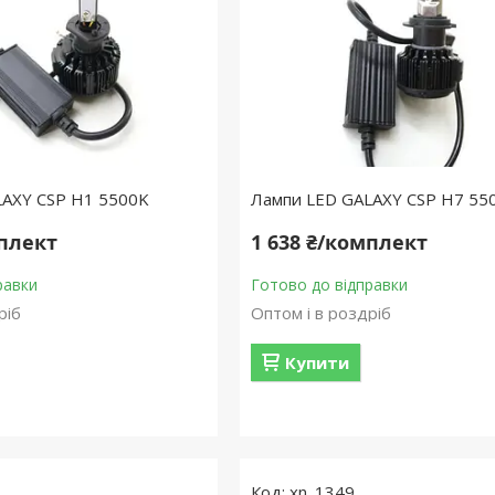
LAXY CSP H1 5500K
Лампи LED GALAXY CSP H7 55
мплект
1 638 ₴/комплект
равки
Готово до відправки
ріб
Оптом і в роздріб
Купити
xn_1349