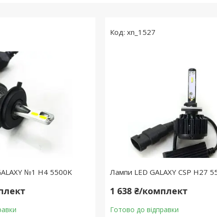
xn_1527
 GALAXY №1 H4 5500K
Лампи LED GALAXY CSP H27 5
мплект
1 638 ₴/комплект
равки
Готово до відправки