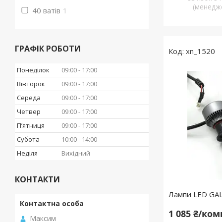
(менедж
40 ватів
1
ГРАФІК РОБОТИ
xn_1520
Понеділок
09:00
17:00
Вівторок
09:00
17:00
Середа
09:00
17:00
Четвер
09:00
17:00
Пʼятниця
09:00
17:00
Субота
10:00
14:00
Неділя
Вихідний
КОНТАКТИ
Лампи LED GA
1 085 ₴/ко
Максим