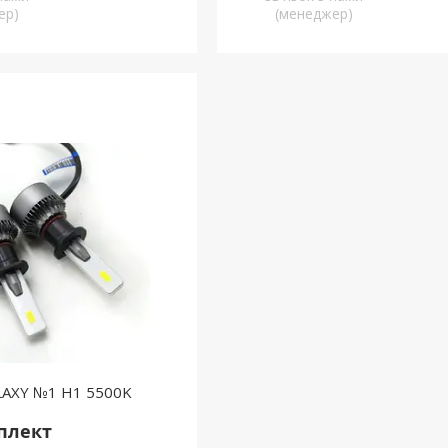
ер)
(менеджер)
LAXY №1 H1 5500K
мплект