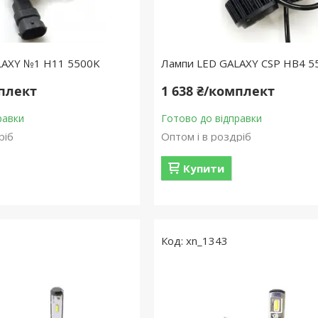
LAXY №1 H11 5500K
Лампи LED GALAXY CSP HB4 5
мплект
1 638 ₴/комплект
равки
Готово до відправки
ріб
Оптом і в роздріб
Купити
xn_1343