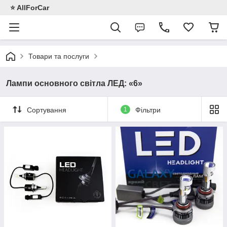
⭐️ AllForCar
Товари та послуги
Лампи основного світла ЛЕД: «6»
Сортування
1
Фільтри