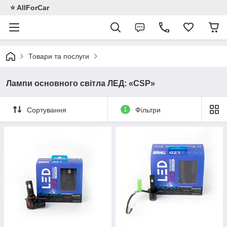
⭐️ AllForCar
Товари та послуги
Лампи основного світла ЛЕД: «CSP»
Сортування
1
Фільтри