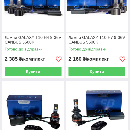
Лампи GALAXY T10 H4 9-36V
Лампи GALAXY T10 H7 9-36V
CANBUS 5500K
CANBUS 5500K
Готово до відправки
Готово до відправки
2 385
2 160
₴/комплект
₴/комплект
Купити
Купити