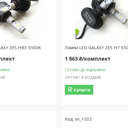
LAXY ZES HB3 5500K
Лампи LED GALAXY ZES H7 55
мплект
1 863 ₴/комплект
равки
Готово до відправки
ріб
Оптом і в роздріб
Купити
xn_1532