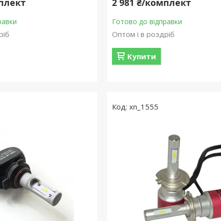
мплект
2 981 ₴/комплект
равки
Готово до відправки
ріб
Оптом і в роздріб
Купити
xn_1555