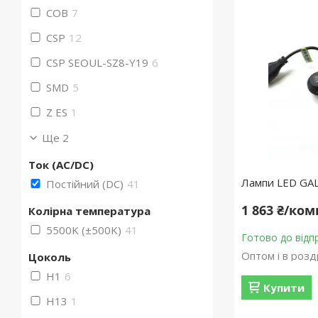
COB
7
CSP
12
CSP SEOUL-SZ8-Y19
6
SMD
5
Z ES
1
Ще 2
Ток (AC/DC)
Лампи LED GA
Постійний (DC)
41
1 863 ₴/ко
Колірна температура
5500K (±500K)
41
Готово до відп
Оптом і в розд
Цоколь
H1
6
Купити
H13
1