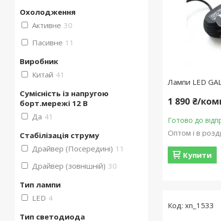
Охолодження
Активне
30
Пасивне
11
Виробник
Китай
41
Лампи LED GA
Сумісність із напругою
1 890 ₴/ко
борт.мережі 12 В
Да
41
Готово до відп
Оптом і в розд
Стабілізація струму
Драйвер (Посередині)
11
Купити
Драйвер (зовнішній)
30
Тип лампи
LED
4
xn_1533
Тип светодиода