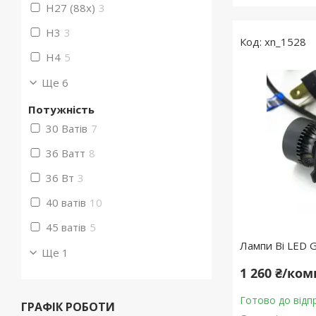
H27 (88x)
3
H3
3
xn_1528
H4
5
Ще 6
Потужність
30 Ватів
7
36 Ватт
8
36 Вт
3
40 ватів
10
45 ватів
5
Лампи Bі LED
Ще 1
1 260 ₴/ко
Готово до відп
ГРАФІК РОБОТИ