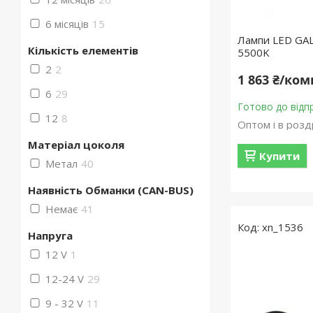
6 місяців
15
Лампи LED GAL
Кількість елементів
5500K
2
2
1 863 ₴/ко
6
29
Готово до відп
12
8
Оптом і в розд
Матеріал цоколя
Купити
Метал
40
Наявність Обманки (CAN-BUS)
Немає
41
xn_1536
Напруга
12 V
1
12-24 V
29
9 - 32 V
11