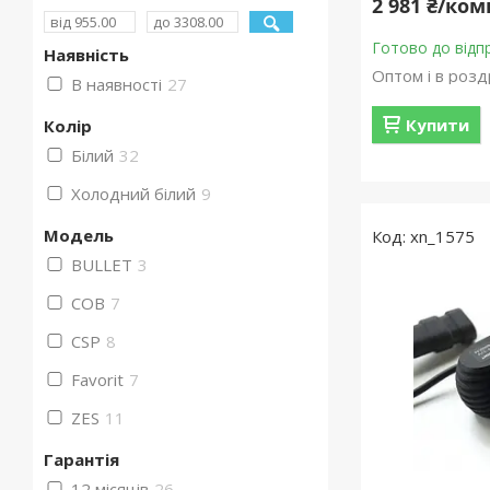
2 981 ₴/ко
Готово до відп
Наявність
Оптом і в розд
В наявності
27
Купити
Колір
Білий
32
Холодний білий
9
Мoдель
xn_1575
BULLET
3
COB
7
CSP
8
Favorit
7
ZES
11
Гарантія
12 місяців
26