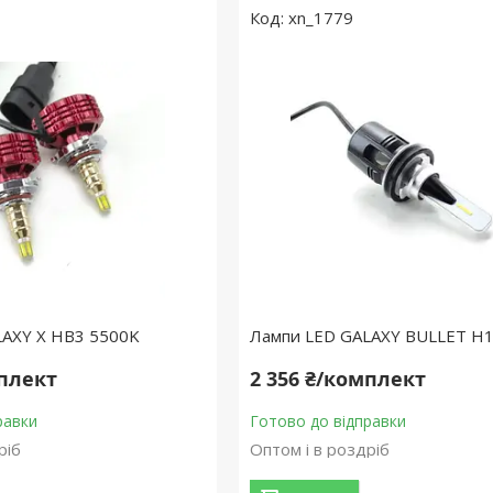
xn_1779
LAXY X HB3 5500K
Лампи LED GALAXY BULLET H
мплект
2 356 ₴/комплект
равки
Готово до відправки
ріб
Оптом і в роздріб