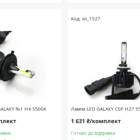
xn_1527
 GALAXY №1 H4 5500K
Лампи LED GALAXY CSP H27 5
мплект
1 631 ₴/комплект
равки
Готово до відправки