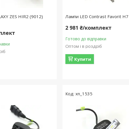
AXY ZES HIR2 (9012)
Лампи LED Contrast Favorit H
2 981 ₴/комплект
мплект
Готово до відправки
равки
Оптом і в роздріб
ріб
Купити
xn_1535